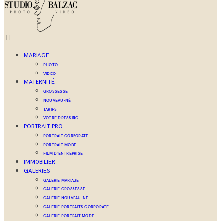
MARIAGE
PHOTO
VIDÉO
MATERNITÉ
GROSSESSE
NOUVEAU-NÉ
TARIFS
VOTRE DRESSING
PORTRAIT PRO
PORTRAIT CORPORATE
PORTRAIT MODE
FILM D’ENTREPRISE
IMMOBILIER
GALERIES
GALERIE MARIAGE
GALERIE GROSSESSE
GALERIE NOUVEAU-NÉ
GALERIE PORTRAITS CORPORATE
GALERIE PORTRAIT MODE