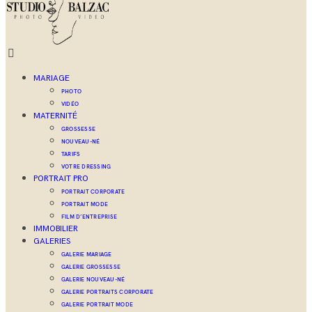
MARIAGE
PHOTO
VIDÉO
MATERNITÉ
GROSSESSE
NOUVEAU-NÉ
TARIFS
VOTRE DRESSING
PORTRAIT PRO
PORTRAIT CORPORATE
PORTRAIT MODE
FILM D’ENTREPRISE
IMMOBILIER
GALERIES
GALERIE MARIAGE
GALERIE GROSSESSE
GALERIE NOUVEAU-NÉ
GALERIE PORTRAITS CORPORATE
GALERIE PORTRAIT MODE