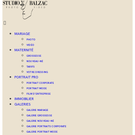
MARIAGE
PHOTO
VIDÉO
MATERNITÉ
GROSSESSE
NOUVEAU-NÉ
TARIFS
VOTRE DRESSING
PORTRAIT PRO
PORTRAIT CORPORATE
PORTRAIT MODE
FILM D’ENTREPRISE
IMMOBILIER
GALERIES
GALERIE MARIAGE
GALERIE GROSSESSE
GALERIE NOUVEAU-NÉ
GALERIE PORTRAITS CORPORATE
GALERIE PORTRAIT MODE