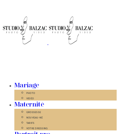
Mariage
PHOTO
VIDÉO
Maternité
GROSSESSE
NOUVEAU-NÉ
TARIFS
VOTRE DRESSING