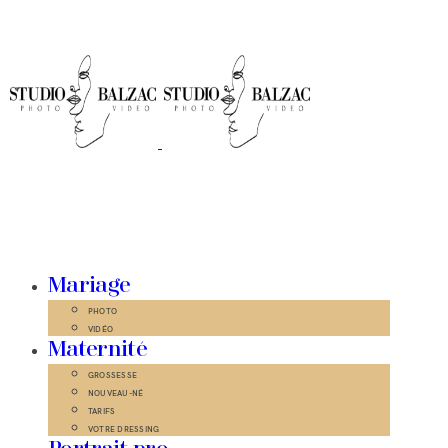
Mariage
PHOTO
VIDÉO
Maternité
GROSSESSE
NOUVEAU-NÉ
TARIFS
VOTRE DRESSING