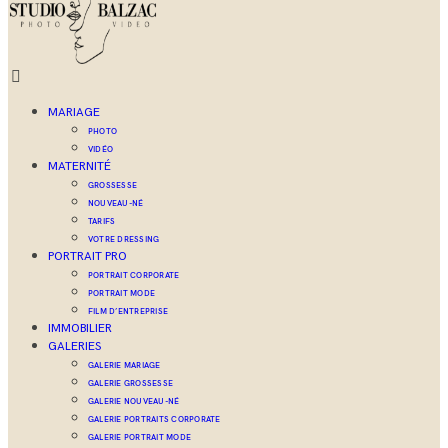
MARIAGE
PHOTO
VIDÉO
MATERNITÉ
GROSSESSE
NOUVEAU-NÉ
TARIFS
VOTRE DRESSING
PORTRAIT PRO
PORTRAIT CORPORATE
PORTRAIT MODE
FILM D’ENTREPRISE
IMMOBILIER
GALERIES
GALERIE MARIAGE
GALERIE GROSSESSE
GALERIE NOUVEAU-NÉ
GALERIE PORTRAITS CORPORATE
GALERIE PORTRAIT MODE