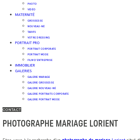
PHOTO
VIDÉO
MATERNITÉ
GROSSESSE
NOUVEAU-NÉ
TARIFS
VOTRE DRESSING
PORTRAIT PRO
PORTRAIT CORPORATE
PORTRAIT MODE
FILM D’ENTREPRISE
IMMOBILIER
GALERIES
GALERIE MARIAGE
GALERIE GROSSESSE
GALERIE NOUVEAU-NÉ
GALERIE PORTRAITS CORPORATE
GALERIE PORTRAIT MODE
CONTACT
PHOTOGRAPHE MARIAGE LORIENT