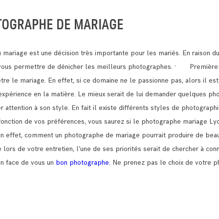
TOGRAPHE DE MARIAGE
mariage est une décision très importante pour les mariés.
En raison d
t vous permettre de dénicher les meilleurs photographes.
· Premièreme
être le mariage.
En effet, si ce domaine ne le passionne pas, alors il est
e expérience en la matière. Le mieux serait de lui demander quelques pho
ttention à son style. En fait il existe différents styles de photograph
n fonction de vos préférences, vous saurez si le photographe mariage Ly
En effet, comment un photographe de mariage pourrait produire de beau
lors de votre entretien, l’une de ses priorités serait de chercher à con
en face de vous un
bon photographe.
Ne prenez pas le choix de votre p