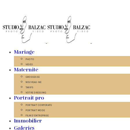
Mariage
PHOTO
VIDÉO
Maternité
GROSSESSE
NOUVEAU-NÉ
TARIFS
VOTRE DRESSING
Portrait pro
PORTRAIT CORPORATE
PORTRAIT MODE
FILM D’ENTREPRISE
Immobilier
Galeries