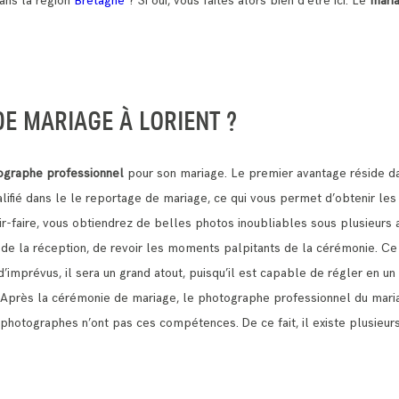
ans la région
Bretagne
? Si oui, vous faites alors bien d’être ici. Le
mari
E MARIAGE À LORIENT ?
ographe professionnel
pour son mariage. Le premier avantage réside da
lifié dans le le reportage de mariage, ce qui vous permet d’obtenir le
r-faire, vous obtiendrez de belles photos inoubliables sous plusieurs 
s de la réception, de revoir les moments palpitants de la cérémonie.
Ce 
d’imprévus, il sera un grand atout, puisqu’il est capable de régler en u
. Après la cérémonie de mariage, le photographe professionnel du mari
 les photographes n’ont pas ces compétences.
De ce fait, il existe plusie