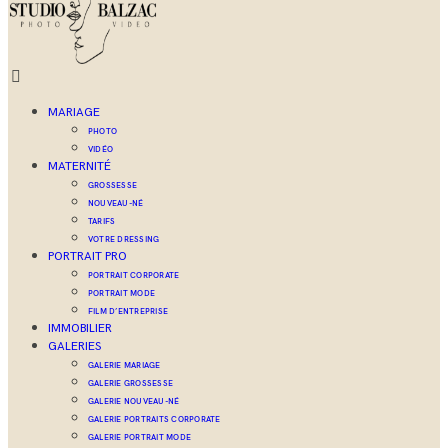
MARIAGE
PHOTO
VIDÉO
MATERNITÉ
GROSSESSE
NOUVEAU-NÉ
TARIFS
VOTRE DRESSING
PORTRAIT PRO
PORTRAIT CORPORATE
PORTRAIT MODE
FILM D’ENTREPRISE
IMMOBILIER
GALERIES
GALERIE MARIAGE
GALERIE GROSSESSE
GALERIE NOUVEAU-NÉ
GALERIE PORTRAITS CORPORATE
GALERIE PORTRAIT MODE