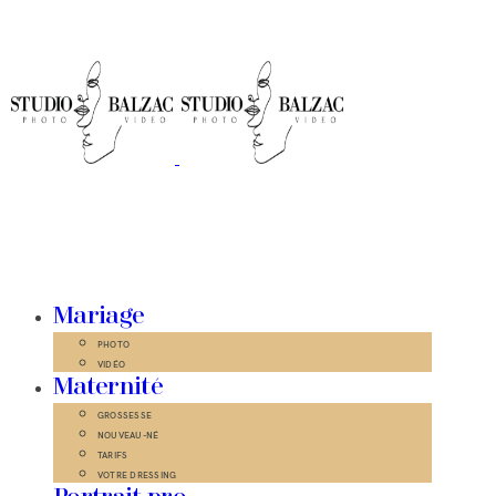
Mariage
PHOTO
VIDÉO
Maternité
GROSSESSE
NOUVEAU-NÉ
TARIFS
VOTRE DRESSING