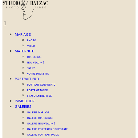
MARIAGE
PHOTO
VIDÉO
MATERNITÉ
GROSSESSE
NOUVEAU-NÉ
TARIFS
VOTRE DRESSING
PORTRAIT PRO
PORTRAIT CORPORATE
PORTRAIT MODE
FILM D’ENTREPRISE
IMMOBILIER
GALERIES
GALERIE MARIAGE
GALERIE GROSSESSE
GALERIE NOUVEAU-NÉ
GALERIE PORTRAITS CORPORATE
GALERIE PORTRAIT MODE