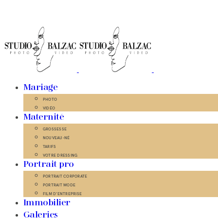
Mariage
PHOTO
VIDÉO
Maternité
GROSSESSE
NOUVEAU-NÉ
TARIFS
VOTRE DRESSING
Portrait pro
PORTRAIT CORPORATE
PORTRAIT MODE
FILM D’ENTREPRISE
Immobilier
Galeries