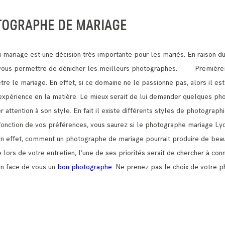
TOGRAPHE DE MARIAGE
mariage est une décision très importante pour les mariés.
En raison d
t vous permettre de dénicher les meilleurs photographes.
· Premièreme
être le mariage.
En effet, si ce domaine ne le passionne pas, alors il est
e expérience en la matière. Le mieux serait de lui demander quelques pho
ttention à son style. En fait il existe différents styles de photograph
n fonction de vos préférences, vous saurez si le photographe mariage Ly
En effet, comment un photographe de mariage pourrait produire de beau
lors de votre entretien, l’une de ses priorités serait de chercher à con
en face de vous un
bon photographe.
Ne prenez pas le choix de votre p