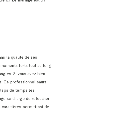
tre ici. Le
mariage
est un
ns la qualité de ses
s moments forts tout au long
angles.
Si vous avez bien
e.
Ce professionnel saura
n laps de temps les
age se charge de retoucher
urs caractères permettant de