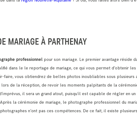
tué dans la
région Nouvelle-Aquitaine
? Si oui, vous faites alors bien d’ê
DE MARIAGE À PARTHENAY
ographe professionnel
pour son mariage. Le premier avantage réside da
lifié dans le le reportage de mariage, ce qui vous permet d’obtenir le
r-faire, vous obtiendrez de belles photos inoubliables sous plusieurs 
jà lors de la réception, de revoir les moments palpitants de la cérémoni
d’imprévus, il sera un grand atout, puisqu’il est capable de régler en u
. Après la cérémonie de mariage, le photographe professionnel du mari
 les photographes n’ont pas ces compétences.
De ce fait, il existe plusie