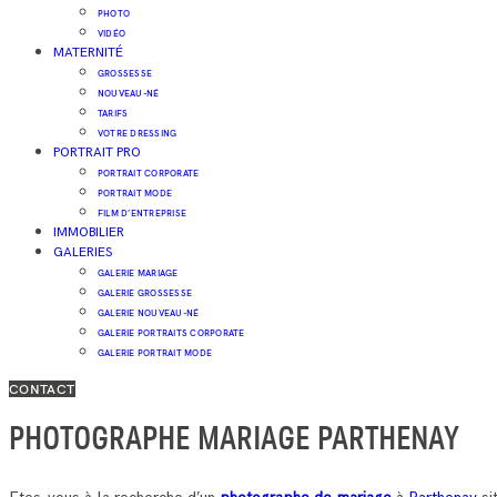
PHOTO
VIDÉO
MATERNITÉ
GROSSESSE
NOUVEAU-NÉ
TARIFS
VOTRE DRESSING
PORTRAIT PRO
PORTRAIT CORPORATE
PORTRAIT MODE
FILM D’ENTREPRISE
IMMOBILIER
GALERIES
GALERIE MARIAGE
GALERIE GROSSESSE
GALERIE NOUVEAU-NÉ
GALERIE PORTRAITS CORPORATE
GALERIE PORTRAIT MODE
CONTACT
PHOTOGRAPHE MARIAGE PARTHENAY