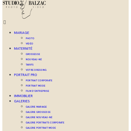
MARIAGE
PHOTO
VIDÉO
MATERNITÉ
GROSSESSE
NOUVEAU-NÉ
TARIFS
VOTRE DRESSING
PORTRAIT PRO
PORTRAIT CORPORATE
PORTRAIT MODE
FILM D’ENTREPRISE
IMMOBILIER
GALERIES
GALERIE MARIAGE
GALERIE GROSSESSE
GALERIE NOUVEAU-NÉ
GALERIE PORTRAITS CORPORATE
GALERIE PORTRAIT MODE