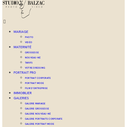
MARIAGE
PHOTO
VIDÉO
MATERNITÉ
GROSSESSE
NOUVEAU-NÉ
TARIFS
VOTRE DRESSING
PORTRAIT PRO
PORTRAIT CORPORATE
PORTRAIT MODE
FILM D’ENTREPRISE
IMMOBILIER
GALERIES
GALERIE MARIAGE
GALERIE GROSSESSE
GALERIE NOUVEAU-NÉ
GALERIE PORTRAITS CORPORATE
GALERIE PORTRAIT MODE