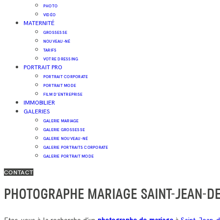
PHOTO
VIDÉO
MATERNITÉ
GROSSESSE
NOUVEAU-NÉ
TARIFS
VOTRE DRESSING
PORTRAIT PRO
PORTRAIT CORPORATE
PORTRAIT MODE
FILM D’ENTREPRISE
IMMOBILIER
GALERIES
GALERIE MARIAGE
GALERIE GROSSESSE
GALERIE NOUVEAU-NÉ
GALERIE PORTRAITS CORPORATE
GALERIE PORTRAIT MODE
CONTACT
PHOTOGRAPHE MARIAGE SAINT-JEAN-DE