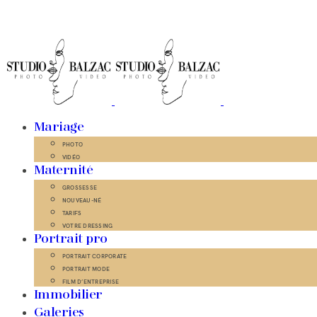
Mariage
PHOTO
VIDÉO
Maternité
GROSSESSE
NOUVEAU-NÉ
TARIFS
VOTRE DRESSING
Portrait pro
PORTRAIT CORPORATE
PORTRAIT MODE
FILM D’ENTREPRISE
Immobilier
Galeries