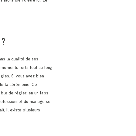
es alors bien d’être ici. Le
 ?
ns la qualité de ses
s moments forts tout au long
ngles.
Si vous avez bien
 de la cérémonie.
Ce
able de régler, en un laps
rofessionnel du mariage se
it, il existe plusieurs