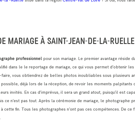
e-la -Ruelle
situé dans la région
Centre-Val de Loire
? Si oui, vous fait
 MARIAGE À SAINT-JEAN-DE-LA-RUELLE
ographe professionnel
pour son mariage. Le premier avantage réside da
lifié dans le le reportage de mariage, ce qui vous permet d’obtenir le
-faire, vous obtiendrez de belles photos inoubliables sous plusieurs a
st possible, déjà lors de la réception, de revoir les moments palpitants
rs invités. En cas d’imprévus, il sera un grand atout, puisqu’il est cap
is ce n’est pas tout. Après la cérémonie de mariage, le photographe p
né à cette fin. Tous les photographes n’ont pas ces compétences.
De ce fa
.