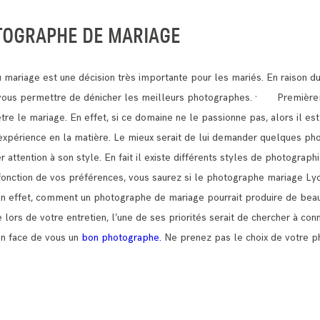
TOGRAPHE DE MARIAGE
mariage est une décision très importante pour les mariés.
En raison d
t vous permettre de dénicher les meilleurs photographes.
· Premièreme
être le mariage.
En effet, si ce domaine ne le passionne pas, alors il est
e expérience en la matière. Le mieux serait de lui demander quelques pho
ttention à son style. En fait il existe différents styles de photograph
n fonction de vos préférences, vous saurez si le photographe mariage Ly
En effet, comment un photographe de mariage pourrait produire de beau
lors de votre entretien, l’une de ses priorités serait de chercher à con
en face de vous un
bon photographe.
Ne prenez pas le choix de votre p