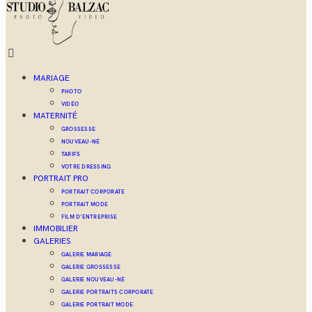
MARIAGE
PHOTO
VIDÉO
MATERNITÉ
GROSSESSE
NOUVEAU-NÉ
TARIFS
VOTRE DRESSING
PORTRAIT PRO
PORTRAIT CORPORATE
PORTRAIT MODE
FILM D’ENTREPRISE
IMMOBILIER
GALERIES
GALERIE MARIAGE
GALERIE GROSSESSE
GALERIE NOUVEAU-NÉ
GALERIE PORTRAITS CORPORATE
GALERIE PORTRAIT MODE