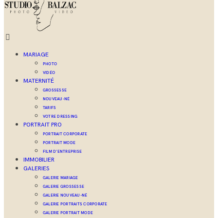
MARIAGE
PHOTO
VIDÉO
MATERNITÉ
GROSSESSE
NOUVEAU-NÉ
TARIFS
VOTRE DRESSING
PORTRAIT PRO
PORTRAIT CORPORATE
PORTRAIT MODE
FILM D’ENTREPRISE
IMMOBILIER
GALERIES
GALERIE MARIAGE
GALERIE GROSSESSE
GALERIE NOUVEAU-NÉ
GALERIE PORTRAITS CORPORATE
GALERIE PORTRAIT MODE