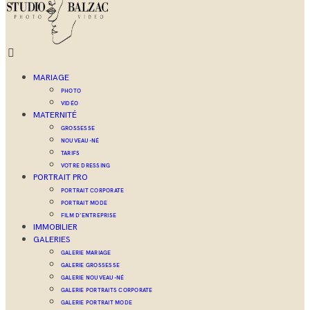
MARIAGE
PHOTO
VIDÉO
MATERNITÉ
GROSSESSE
NOUVEAU-NÉ
TARIFS
VOTRE DRESSING
PORTRAIT PRO
PORTRAIT CORPORATE
PORTRAIT MODE
FILM D’ENTREPRISE
IMMOBILIER
GALERIES
GALERIE MARIAGE
GALERIE GROSSESSE
GALERIE NOUVEAU-NÉ
GALERIE PORTRAITS CORPORATE
GALERIE PORTRAIT MODE