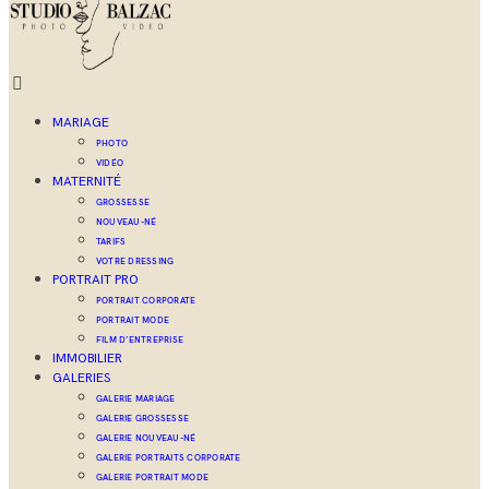
MARIAGE
PHOTO
VIDÉO
MATERNITÉ
GROSSESSE
NOUVEAU-NÉ
TARIFS
VOTRE DRESSING
PORTRAIT PRO
PORTRAIT CORPORATE
PORTRAIT MODE
FILM D’ENTREPRISE
IMMOBILIER
GALERIES
GALERIE MARIAGE
GALERIE GROSSESSE
GALERIE NOUVEAU-NÉ
GALERIE PORTRAITS CORPORATE
GALERIE PORTRAIT MODE