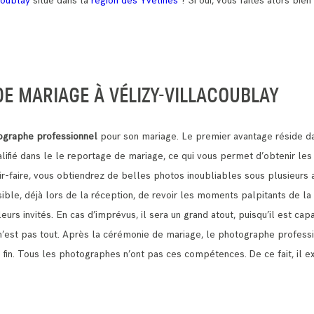
coublay
situé dans la
région des Yvelines
? Si oui, vous faites alors bien
E MARIAGE À VÉLIZY-VILLACOUBLAY
ographe professionnel
pour son mariage. Le premier avantage réside da
lifié dans le le reportage de mariage, ce qui vous permet d’obtenir le
r-faire, vous obtiendrez de belles photos inoubliables sous plusieurs 
ssible, déjà lors de la réception, de revoir les moments palpitants de l
urs invités. En cas d’imprévus, il sera un grand atout, puisqu’il est ca
n’est pas tout. Après la cérémonie de mariage, le photographe profess
tte fin. Tous les photographes n’ont pas ces compétences.
De ce fait, il 