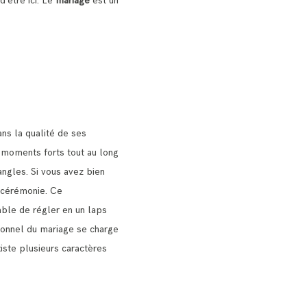
 d’être ici. Le
mariage
est un
ns la qualité de ses
s moments forts tout au long
angles.
Si vous avez bien
a cérémonie.
Ce
pable de régler en un laps
ionnel du mariage se charge
existe plusieurs caractères