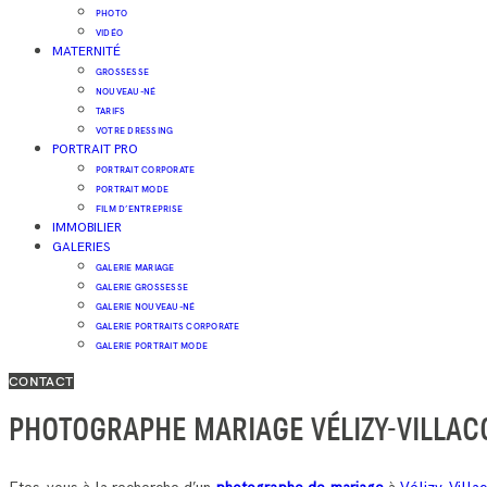
PHOTO
VIDÉO
MATERNITÉ
GROSSESSE
NOUVEAU-NÉ
TARIFS
VOTRE DRESSING
PORTRAIT PRO
PORTRAIT CORPORATE
PORTRAIT MODE
FILM D’ENTREPRISE
IMMOBILIER
GALERIES
GALERIE MARIAGE
GALERIE GROSSESSE
GALERIE NOUVEAU-NÉ
GALERIE PORTRAITS CORPORATE
GALERIE PORTRAIT MODE
CONTACT
PHOTOGRAPHE MARIAGE VÉLIZY-VILLAC