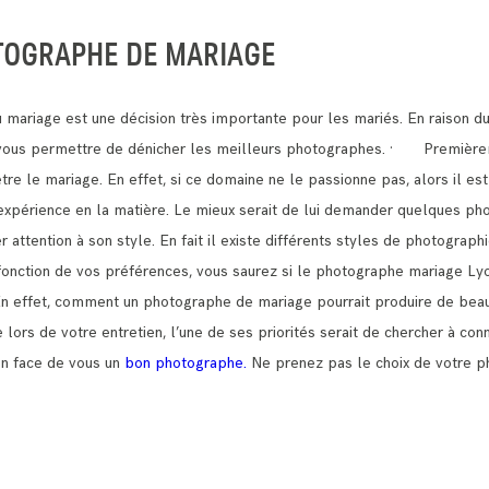
TOGRAPHE DE MARIAGE
mariage est une décision très importante pour les mariés.
En raison d
t vous permettre de dénicher les meilleurs photographes.
· Premièreme
être le mariage.
En effet, si ce domaine ne le passionne pas, alors il est
e expérience en la matière. Le mieux serait de lui demander quelques pho
ttention à son style. En fait il existe différents styles de photograph
n fonction de vos préférences, vous saurez si le photographe mariage Ly
En effet, comment un photographe de mariage pourrait produire de beau
lors de votre entretien, l’une de ses priorités serait de chercher à con
en face de vous un
bon photographe.
Ne prenez pas le choix de votre p