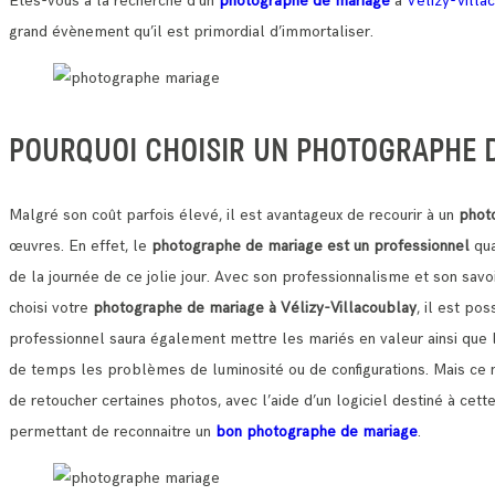
Etes-vous à la recherche d’un
photographe de mariage
à
Vélizy-Villa
grand évènement qu’il est primordial d’immortaliser.
POURQUOI CHOISIR UN PHOTOGRAPHE D
Malgré son coût parfois élevé, il est avantageux de recourir à un
phot
œuvres.
En effet, le
photographe de mariage est un professionnel
qua
de la journée de ce jolie jour.
Avec son professionnalisme et son savoi
choisi votre
photographe de mariage à Vélizy-Villacoublay
, il est po
professionnel saura également mettre les mariés en valeur ainsi que le
de temps les problèmes de luminosité ou de configurations.
Mais ce 
de retoucher certaines photos, avec l’aide d’un logiciel destiné à ce
permettant de reconnaitre un
bon photographe de mariage
.