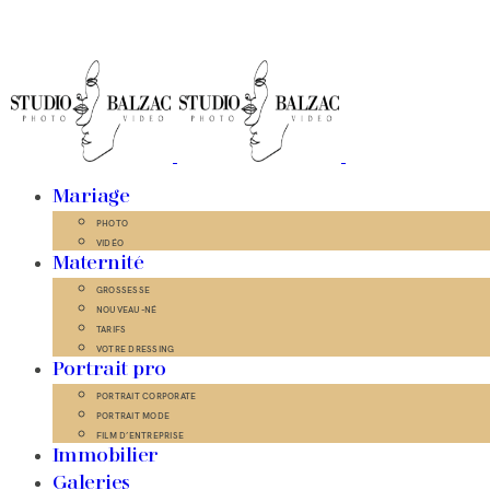
Mariage
PHOTO
VIDÉO
Maternité
GROSSESSE
NOUVEAU-NÉ
TARIFS
VOTRE DRESSING
Portrait pro
PORTRAIT CORPORATE
PORTRAIT MODE
FILM D’ENTREPRISE
Immobilier
Galeries