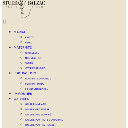
MARIAGE
PHOTO
VIDÉO
MATERNITÉ
GROSSESSE
NOUVEAU-NÉ
TARIFS
VOTRE DRESSING
PORTRAIT PRO
PORTRAIT CORPORATE
PORTRAIT MODE
FILM D’ENTREPRISE
IMMOBILIER
GALERIES
GALERIE MARIAGE
GALERIE GROSSESSE
GALERIE NOUVEAU-NÉ
GALERIE PORTRAITS CORPORATE
GALERIE PORTRAIT MODE