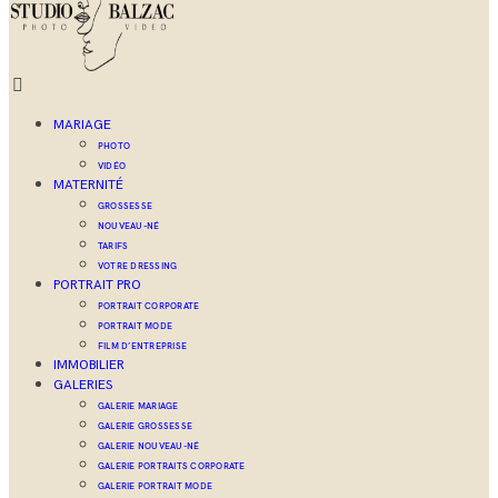
MARIAGE
PHOTO
VIDÉO
MATERNITÉ
GROSSESSE
NOUVEAU-NÉ
TARIFS
VOTRE DRESSING
PORTRAIT PRO
PORTRAIT CORPORATE
PORTRAIT MODE
FILM D’ENTREPRISE
IMMOBILIER
GALERIES
GALERIE MARIAGE
GALERIE GROSSESSE
GALERIE NOUVEAU-NÉ
GALERIE PORTRAITS CORPORATE
GALERIE PORTRAIT MODE