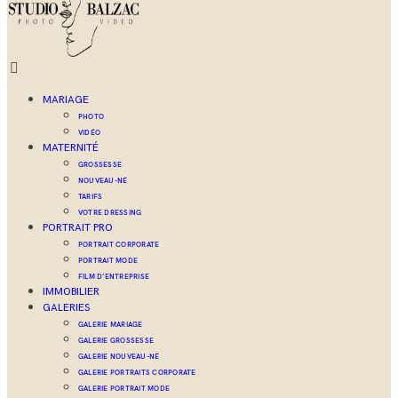
MARIAGE
PHOTO
VIDÉO
MATERNITÉ
GROSSESSE
NOUVEAU-NÉ
TARIFS
VOTRE DRESSING
PORTRAIT PRO
PORTRAIT CORPORATE
PORTRAIT MODE
FILM D’ENTREPRISE
IMMOBILIER
GALERIES
GALERIE MARIAGE
GALERIE GROSSESSE
GALERIE NOUVEAU-NÉ
GALERIE PORTRAITS CORPORATE
GALERIE PORTRAIT MODE