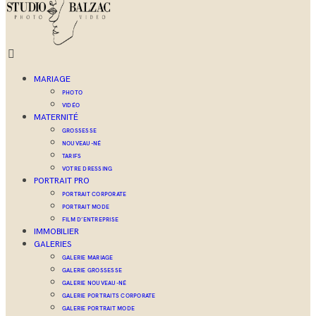
MARIAGE
PHOTO
VIDÉO
MATERNITÉ
GROSSESSE
NOUVEAU-NÉ
TARIFS
VOTRE DRESSING
PORTRAIT PRO
PORTRAIT CORPORATE
PORTRAIT MODE
FILM D’ENTREPRISE
IMMOBILIER
GALERIES
GALERIE MARIAGE
GALERIE GROSSESSE
GALERIE NOUVEAU-NÉ
GALERIE PORTRAITS CORPORATE
GALERIE PORTRAIT MODE