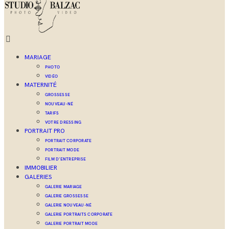
MARIAGE
PHOTO
VIDÉO
MATERNITÉ
GROSSESSE
NOUVEAU-NÉ
TARIFS
VOTRE DRESSING
PORTRAIT PRO
PORTRAIT CORPORATE
PORTRAIT MODE
FILM D’ENTREPRISE
IMMOBILIER
GALERIES
GALERIE MARIAGE
GALERIE GROSSESSE
GALERIE NOUVEAU-NÉ
GALERIE PORTRAITS CORPORATE
GALERIE PORTRAIT MODE