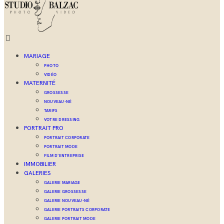
MARIAGE
PHOTO
VIDÉO
MATERNITÉ
GROSSESSE
NOUVEAU-NÉ
TARIFS
VOTRE DRESSING
PORTRAIT PRO
PORTRAIT CORPORATE
PORTRAIT MODE
FILM D’ENTREPRISE
IMMOBILIER
GALERIES
GALERIE MARIAGE
GALERIE GROSSESSE
GALERIE NOUVEAU-NÉ
GALERIE PORTRAITS CORPORATE
GALERIE PORTRAIT MODE