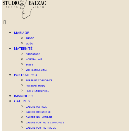
MARIAGE
PHOTO
VIDÉO
MATERNITÉ
GROSSESSE
NOUVEAU-NÉ
TARIFS
VOTRE DRESSING
PORTRAIT PRO
PORTRAIT CORPORATE
PORTRAIT MODE
FILM D’ENTREPRISE
IMMOBILIER
GALERIES
GALERIE MARIAGE
GALERIE GROSSESSE
GALERIE NOUVEAU-NÉ
GALERIE PORTRAITS CORPORATE
GALERIE PORTRAIT MODE