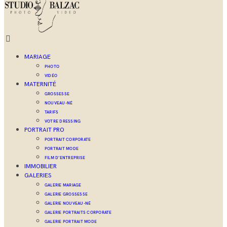
MARIAGE
PHOTO
VIDÉO
MATERNITÉ
GROSSESSE
NOUVEAU-NÉ
TARIFS
VOTRE DRESSING
PORTRAIT PRO
PORTRAIT CORPORATE
PORTRAIT MODE
FILM D’ENTREPRISE
IMMOBILIER
GALERIES
GALERIE MARIAGE
GALERIE GROSSESSE
GALERIE NOUVEAU-NÉ
GALERIE PORTRAITS CORPORATE
GALERIE PORTRAIT MODE