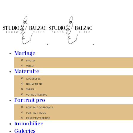
Mariage
PHOTO
VIDÉO
Maternité
GROSSESSE
NOUVEAU-NÉ
TARIFS
VOTRE DRESSING
Portrait pro
PORTRAIT CORPORATE
PORTRAIT MODE
FILM D’ENTREPRISE
Immobilier
Galeries