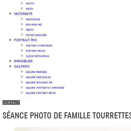
PHOTO
VIDÉO
MATERNITÉ
GROSSESSE
NOUVEAU-NÉ
TARIFS
VOTRE DRESSING
PORTRAIT PRO
PORTRAIT CORPORATE
PORTRAIT MODE
FILM D’ENTREPRISE
IMMOBILIER
GALERIES
GALERIE MARIAGE
GALERIE GROSSESSE
GALERIE NOUVEAU-NÉ
GALERIE PORTRAITS CORPORATE
GALERIE PORTRAIT MODE
CONTACT
SÉANCE PHOTO DE FAMILLE TOURRETTE