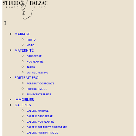
MARIAGE
PHOTO
VIDÉO
MATERNITÉ
GROSSESSE
NOUVEAU-NÉ
TARIFS
VOTRE DRESSING
PORTRAIT PRO
PORTRAIT CORPORATE
PORTRAIT MODE
FILM D’ENTREPRISE
IMMOBILIER
GALERIES
GALERIE MARIAGE
GALERIE GROSSESSE
GALERIE NOUVEAU-NÉ
GALERIE PORTRAITS CORPORATE
GALERIE PORTRAIT MODE