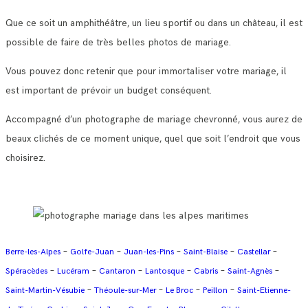
Que ce soit un amphithéâtre, un lieu sportif ou dans un château, il est
possible de faire de très belles photos de mariage.
Vous pouvez donc retenir que pour immortaliser votre mariage, il
est important de prévoir un budget conséquent.
Accompagné d’un photographe de mariage chevronné, vous aurez de
beaux clichés de ce moment unique, quel que soit l’endroit que vous
choisirez.
–
–
–
–
–
Berre-les-Alpes
Golfe-Juan
Juan-les-Pins
Saint-Blaise
Castellar
–
–
–
–
–
–
Spéracèdes
Lucéram
Cantaron
Lantosque
Cabris
Saint-Agnès
–
–
–
–
Saint-Martin-Vésubie
Théoule-sur-Mer
Le Broc
Peillon
Saint-Etienne-