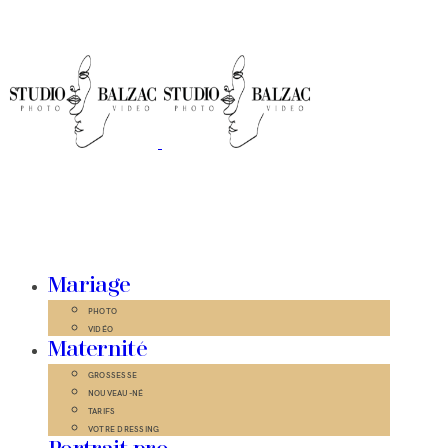
Mariage
PHOTO
VIDÉO
Maternité
GROSSESSE
NOUVEAU-NÉ
TARIFS
VOTRE DRESSING