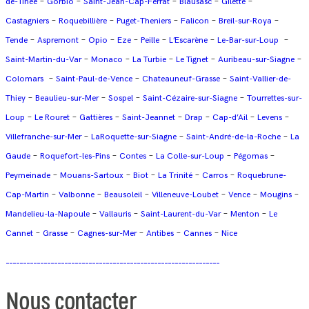
–
–
–
–
–
de-Tinée
Gorbio
Saint-Jean-Cap-Ferrat
Blausasc
Gilette
–
–
–
–
–
Castagniers
Roquebillière
Puget-Theniers
Falicon
Breil-sur-Roya
–
–
–
–
–
–
–
Tende
Aspremont
Opio
Eze
Peille
L’Escarène
Le-Bar-sur-Loup
–
–
–
–
–
Saint-Martin-du-Var
Monaco
La Turbie
Le Tignet
Auribeau-sur-Siagne
–
–
–
Colomars
Saint-Paul-de-Vence
Chateauneuf-Grasse
Saint-Vallier-de-
–
–
–
–
Thiey
Beaulieu-sur-Mer
Sospel
Saint-Cézaire-sur-Siagne
Tourrettes-sur-
–
–
–
–
–
–
–
Loup
Le Rouret
Gattières
Saint-Jeannet
Drap
Cap-d’Ail
Levens
–
–
–
Villefranche-sur-Mer
LaRoquette-sur-Siagne
Saint-André-de-la-Roche
La
–
–
–
–
–
Gaude
Roquefort-les-Pins
Contes
La Colle-sur-Loup
Pégomas
–
–
–
–
–
Peymeinade
Mouans-Sartoux
Biot
La Trinité
Carros
Roquebrune-
–
–
–
–
–
–
Cap-Martin
Valbonne
Beausoleil
Villeneuve-Loubet
Vence
Mougins
–
–
–
–
Mandelieu-la-Napoule
Vallauris
Saint-Laurent-du-Var
Menton
Le
–
–
–
–
–
Cannet
Grasse
Cagnes-sur-Mer
Antibes
Cannes
Nice
Nous contacter