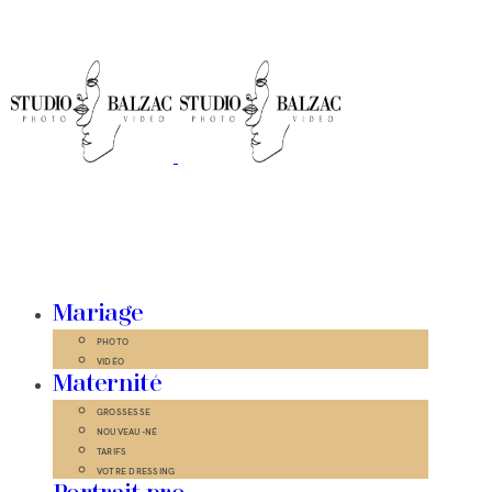
Mariage
PHOTO
VIDÉO
Maternité
GROSSESSE
NOUVEAU-NÉ
TARIFS
VOTRE DRESSING