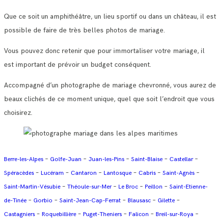
Que ce soit un amphithéâtre, un lieu sportif ou dans un château, il est
possible de faire de très belles photos de mariage.
Vous pouvez donc retenir que pour immortaliser votre mariage, il
est important de prévoir un budget conséquent.
Accompagné d’un photographe de mariage chevronné, vous aurez de
beaux clichés de ce moment unique, quel que soit l’endroit que vous
choisirez.
–
–
–
–
–
Berre-les-Alpes
Golfe-Juan
Juan-les-Pins
Saint-Blaise
Castellar
–
–
–
–
–
–
Spéracèdes
Lucéram
Cantaron
Lantosque
Cabris
Saint-Agnès
–
–
–
–
Saint-Martin-Vésubie
Théoule-sur-Mer
Le Broc
Peillon
Saint-Etienne-
–
–
–
–
–
de-Tinée
Gorbio
Saint-Jean-Cap-Ferrat
Blausasc
Gilette
–
–
–
–
–
Castagniers
Roquebillière
Puget-Theniers
Falicon
Breil-sur-Roya