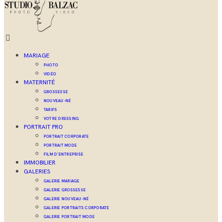
MARIAGE
PHOTO
VIDÉO
MATERNITÉ
GROSSESSE
NOUVEAU-NÉ
TARIFS
VOTRE DRESSING
PORTRAIT PRO
PORTRAIT CORPORATE
PORTRAIT MODE
FILM D’ENTREPRISE
IMMOBILIER
GALERIES
GALERIE MARIAGE
GALERIE GROSSESSE
GALERIE NOUVEAU-NÉ
GALERIE PORTRAITS CORPORATE
GALERIE PORTRAIT MODE