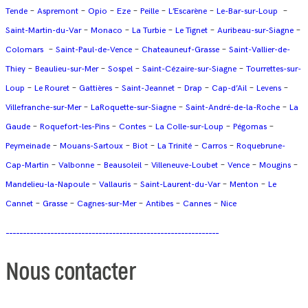
–
–
–
–
–
–
–
Tende
Aspremont
Opio
Eze
Peille
L’Escarène
Le-Bar-sur-Loup
–
–
–
–
–
Saint-Martin-du-Var
Monaco
La Turbie
Le Tignet
Auribeau-sur-Siagne
–
–
–
Colomars
Saint-Paul-de-Vence
Chateauneuf-Grasse
Saint-Vallier-de-
–
–
–
–
Thiey
Beaulieu-sur-Mer
Sospel
Saint-Cézaire-sur-Siagne
Tourrettes-sur-
–
–
–
–
–
–
–
Loup
Le Rouret
Gattières
Saint-Jeannet
Drap
Cap-d’Ail
Levens
–
–
–
Villefranche-sur-Mer
LaRoquette-sur-Siagne
Saint-André-de-la-Roche
La
–
–
–
–
–
Gaude
Roquefort-les-Pins
Contes
La Colle-sur-Loup
Pégomas
–
–
–
–
–
Peymeinade
Mouans-Sartoux
Biot
La Trinité
Carros
Roquebrune-
–
–
–
–
–
–
Cap-Martin
Valbonne
Beausoleil
Villeneuve-Loubet
Vence
Mougins
–
–
–
–
Mandelieu-la-Napoule
Vallauris
Saint-Laurent-du-Var
Menton
Le
–
–
–
–
–
Cannet
Grasse
Cagnes-sur-Mer
Antibes
Cannes
Nice
Nous contacter