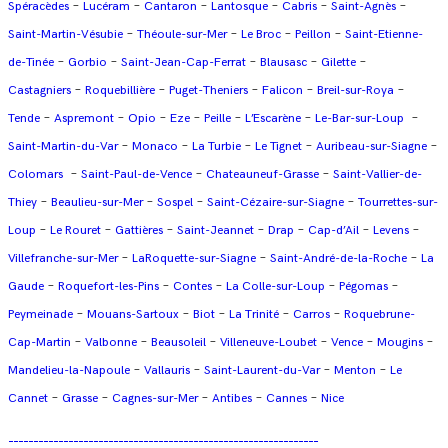
–
–
–
–
–
–
Spéracèdes
Lucéram
Cantaron
Lantosque
Cabris
Saint-Agnès
–
–
–
–
Saint-Martin-Vésubie
Théoule-sur-Mer
Le Broc
Peillon
Saint-Etienne-
–
–
–
–
–
de-Tinée
Gorbio
Saint-Jean-Cap-Ferrat
Blausasc
Gilette
–
–
–
–
–
Castagniers
Roquebillière
Puget-Theniers
Falicon
Breil-sur-Roya
–
–
–
–
–
–
–
Tende
Aspremont
Opio
Eze
Peille
L’Escarène
Le-Bar-sur-Loup
–
–
–
–
–
Saint-Martin-du-Var
Monaco
La Turbie
Le Tignet
Auribeau-sur-Siagne
–
–
–
Colomars
Saint-Paul-de-Vence
Chateauneuf-Grasse
Saint-Vallier-de-
–
–
–
–
Thiey
Beaulieu-sur-Mer
Sospel
Saint-Cézaire-sur-Siagne
Tourrettes-sur-
–
–
–
–
–
–
–
Loup
Le Rouret
Gattières
Saint-Jeannet
Drap
Cap-d’Ail
Levens
–
–
–
Villefranche-sur-Mer
LaRoquette-sur-Siagne
Saint-André-de-la-Roche
La
–
–
–
–
–
Gaude
Roquefort-les-Pins
Contes
La Colle-sur-Loup
Pégomas
–
–
–
–
–
Peymeinade
Mouans-Sartoux
Biot
La Trinité
Carros
Roquebrune-
–
–
–
–
–
–
Cap-Martin
Valbonne
Beausoleil
Villeneuve-Loubet
Vence
Mougins
–
–
–
–
Mandelieu-la-Napoule
Vallauris
Saint-Laurent-du-Var
Menton
Le
–
–
–
–
–
Cannet
Grasse
Cagnes-sur-Mer
Antibes
Cannes
Nice