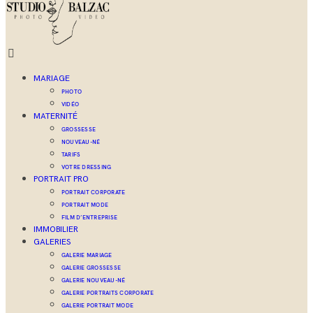
MARIAGE
PHOTO
VIDÉO
MATERNITÉ
GROSSESSE
NOUVEAU-NÉ
TARIFS
VOTRE DRESSING
PORTRAIT PRO
PORTRAIT CORPORATE
PORTRAIT MODE
FILM D’ENTREPRISE
IMMOBILIER
GALERIES
GALERIE MARIAGE
GALERIE GROSSESSE
GALERIE NOUVEAU-NÉ
GALERIE PORTRAITS CORPORATE
GALERIE PORTRAIT MODE