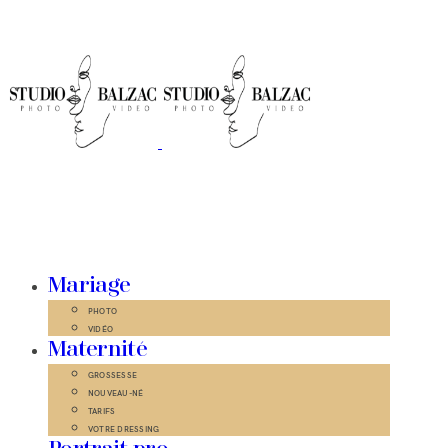
Mariage
PHOTO
VIDÉO
Maternité
GROSSESSE
NOUVEAU-NÉ
TARIFS
VOTRE DRESSING